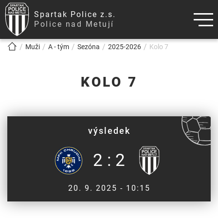
Spartak Police z.s.
Police nad Metují
!!!BREADCRUMB!!!
Muži
A - tým
Sezóna
2025-2026
Kolo 7
KOLO 7
výsledek
2 : 2
20. 9. 2025 - 10:15