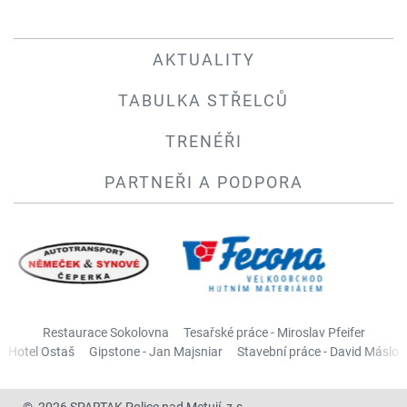
AKTUALITY
TABULKA STŘELCŮ
TRENÉŘI
PARTNEŘI A PODPORA
Restaurace Sokolovna
Tesařské práce - Miroslav Pfeifer
Hotel Ostaš
Gipstone - Jan Majsniar
Stavební práce - David Máslo
© 2026 SPARTAK Police nad Metují, z.s.