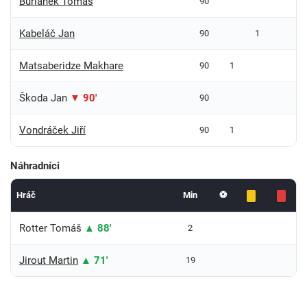
Buriánek Tomáš
90
Kabeláč Jan
90
1
Matsaberidze Makhare
90
1
Škoda Jan
▼ 90'
90
Vondráček Jiří
90
1
Náhradníci
Hráč
Min
⚽
Rotter Tomáš
▲ 88'
2
Jirout Martin
▲ 71'
19