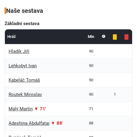
Naše sestava
Základní sestava
Hráč
Min
⚽
Hladík Jiří
90
Lehkobyt Ivan
90
Kabeláč Tomáš
90
Routek Miroslav
90
1
Malý Martin
▼ 71'
71
Adeshina Abdulfatai
▼ 88'
88