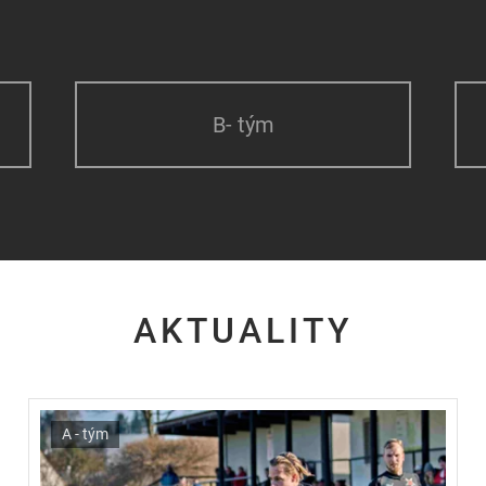
B- tým
AKTUALITY
A - tým