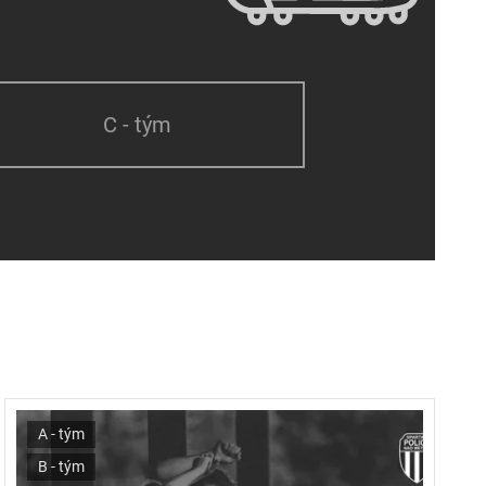
C - tým
A - tým
B - tým