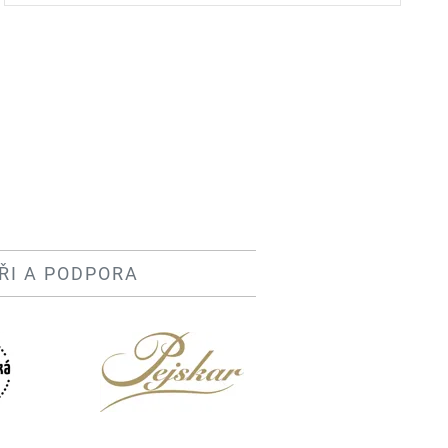
podporu našemu klubu v cestě za dalšími
úspěchy.
ŘI A PODPORA