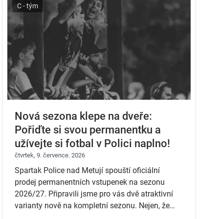
C - tým
Nová sezona klepe na dveře:
Pořiďte si svou permanentku a
užívejte si fotbal v Polici naplno!
čtvrtek, 9. července. 2026
Spartak Police nad Metují spouští oficiální
prodej permanentních vstupenek na sezonu
2026/27. Připravili jsme pro vás dvě atraktivní
varianty nově na kompletní sezonu. Nejen, že
výrazně ušetříte, ale zároveň vyjádříte klíčovou