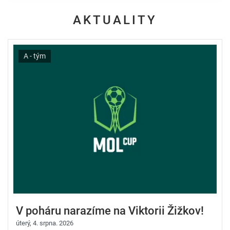
AKTUALITY
A - tým
V poháru narazíme na Viktorii Žižkov!
úterý, 4. srpna. 2026