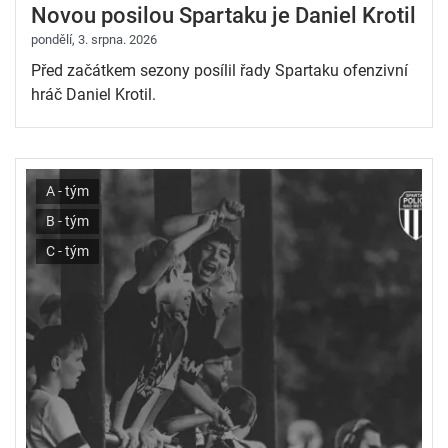
Novou posilou Spartaku je Daniel Krotil
pondělí, 3. srpna. 2026
Před začátkem sezony posílil řady Spartaku ofenzivní
hráč Daniel Krotil.
A - tým
B - tým
C - tým