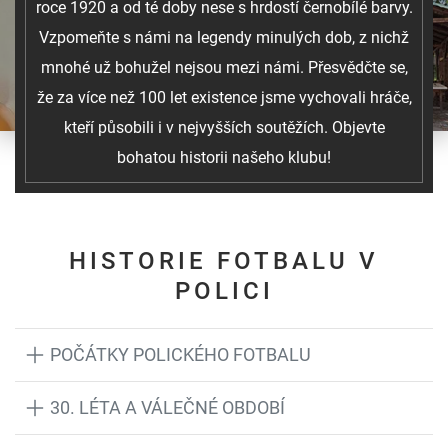
roce 1920 a od té doby nese s hrdostí černobílé barvy.
Vzpomeňte s námi na legendy minulých dob, z nichž
mnohé už bohužel nejsou mezi námi. Přesvědčte se,
že za více než 100 let existence jsme vychovali hráče,
kteří působili i v nejvyšších soutěžích. Objevte
bohatou historii našeho klubu!
HISTORIE FOTBALU V
POLICI
POČÁTKY POLICKÉHO FOTBALU
Píše se rok 1920. Druhý rok po skončení 1.světové války.
30. LÉTA A VÁLEČNÉ OBDOBÍ
Lidé se snad začínají smiřovat s tragickými důsledky
V 30.letech hostil klub i mnoho dobrých pražských klubů