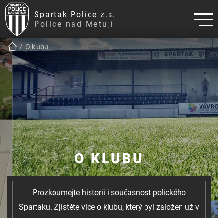
Spartak Police z.s.
Police nad Metují
!!!BREADCRUMB!!!
O klubu
O KLUBU
Prozkoumejte historii i současnost polického
Spartaku. Zjistěte více o klubu, který byl založen už v