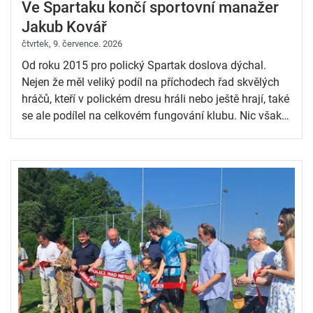
Ve Spartaku končí sportovní manažer
přeboru. Spartak hraje atraktivní fotbal i díky angažmá
Jakub Kovář
několika hráčů původem z Afriky či Severní Ameriky.
čtvrtek, 9. července. 2026
Od roku 2015 pro polický Spartak doslova dýchal.
V sezoně 2023/2024 se do Police vrací dorostencké
Nejen že měl veliký podíl na příchodech řad skvělých
družstvo a Spartak má v současné chvíli 6
hráčů, kteří v polickém dresu hráli nebo ještě hrají, také
mládežnických mužstev.
se ale podílel na celkovém fungování klubu. Nic však
netrvá věčně a Jakub Kovář se rozhodl skončit.
Věřme, že fotbal v Polici bude dlouhodobě na vysoké
úrovni i díky široké základně mládeže. Soutěže na
okresní nebo krajské úrovni hraje v současnosti celkem
šest mládežnických týmů, k tomu “B” tým dospělých,
složený převážně z hráčů do dvaceti let.