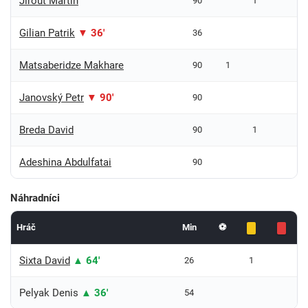
Jirout Martin
90
1
Gilian Patrik
▼ 36'
36
Matsaberidze Makhare
90
1
Janovský Petr
▼ 90'
90
Breda David
90
1
Adeshina Abdulfatai
90
Náhradníci
Hráč
Min
⚽
Sixta David
▲ 64'
26
1
Pelyak Denis
▲ 36'
54