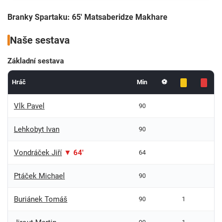
Branky Spartaku: 65' Matsaberidze Makhare
Naše sestava
Základní sestava
Hráč
Min
⚽
Vlk Pavel
90
Lehkobyt Ivan
90
Vondráček Jiří
▼ 64'
64
Ptáček Michael
90
Buriánek Tomáš
90
1