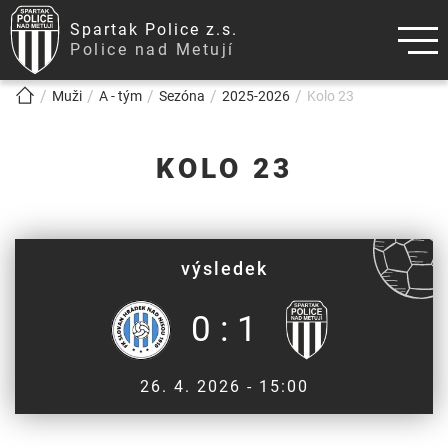
Spartak Police z.s.
Police nad Metují
!!!BREADCRUMB!!!
Muži
A - tým
Sezóna
2025-2026
Kolo 23
KOLO 23
výsledek
0 : 1
26. 4. 2026 - 15:00