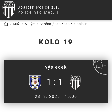
Spartak Police z.s.
Police nad Metují
!!!BREADCRUMB!!!
Muži
A - tým
Sezóna
2025-2026
Kolo 19
KOLO 19
výsledek
1 : 1
28. 3. 2026 - 15:00