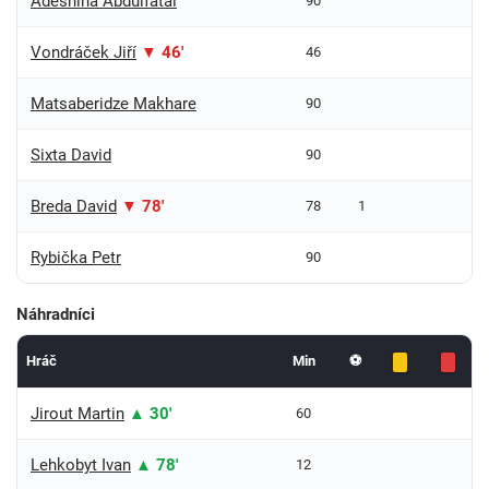
Adeshina Abdulfatai
90
Vondráček Jiří
▼ 46'
46
Matsaberidze Makhare
90
Sixta David
90
Breda David
▼ 78'
78
1
Rybička Petr
90
Náhradníci
Hráč
Min
⚽
Jirout Martin
▲ 30'
60
Lehkobyt Ivan
▲ 78'
12