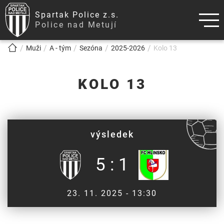
Spartak Police z.s.
Police nad Metují
!!!BREADCRUMB!!!
Muži
A - tým
Sezóna
2025-2026
Kolo 13
KOLO 13
výsledek
5 : 1
23. 11. 2025 - 13:30