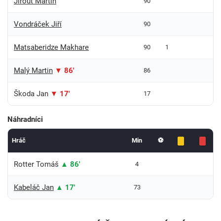
Jirout Martin
90
Vondráček Jiří
90
Matsaberidze Makhare
90
1
Malý Martin
▼ 86'
86
Škoda Jan
▼ 17'
17
Náhradníci
Hráč
Min
⚽
Rotter Tomáš
▲ 86'
4
Kabeláč Jan
▲ 17'
73