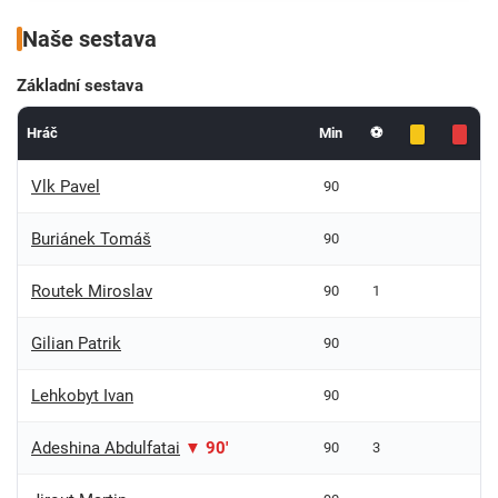
Naše sestava
Základní sestava
Hráč
Min
⚽
Vlk Pavel
90
Buriánek Tomáš
90
Routek Miroslav
90
1
Gilian Patrik
90
Lehkobyt Ivan
90
Adeshina Abdulfatai
▼ 90'
90
3