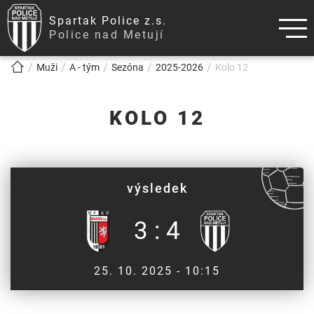
Spartak Police z.s.
Police nad Metují
!!!BREADCRUMB!!!
Muži
A - tým
Sezóna
2025-2026
Kolo 12
KOLO 12
výsledek
3 : 4
25. 10. 2025 - 10:15