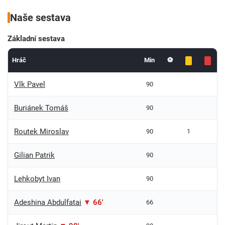
Naše sestava
Základní sestava
Hráč
Min
⚽
Vlk Pavel
90
Buriánek Tomáš
90
Routek Miroslav
90
1
Gilian Patrik
90
Lehkobyt Ivan
90
Adeshina Abdulfatai
▼ 66'
66