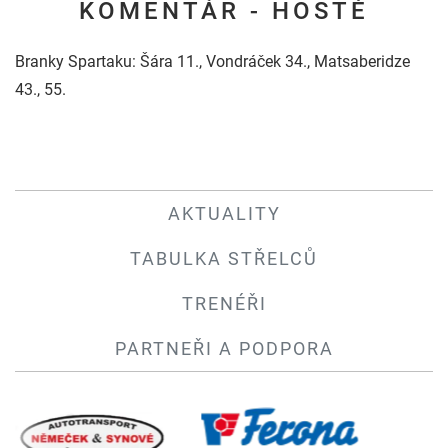
KOMENTÁŘ - HOSTÉ
Branky Spartaku: Šára 11., Vondráček 34., Matsaberidze
43., 55.
AKTUALITY
TABULKA STŘELCŮ
TRENÉŘI
PARTNEŘI A PODPORA