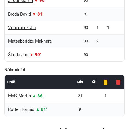
Jirout Martin
▼ 90'
90
Breda David
▼ 81'
81
Vondráček Jiří
90
1
1
Matsaberidze Makhare
90
2
Škoda Jan
▼ 90'
90
Náhradníci
Hráč
Min
⚽
Malý Martin
▲ 66'
24
1
Rotter Tomáš
▲ 81'
9