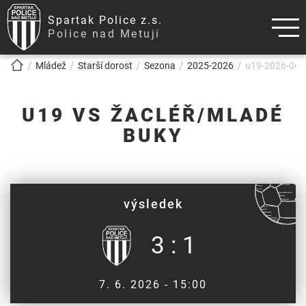
Spartak Police z.s.
Police nad Metují
!!!BREADCRUMB!!!
Mládež
Starší dorost
Sezona
2025-2026
u19-2026-06-0
U19 VS ŽACLÉŘ/MLADÉ
BUKY
výsledek
3 : 1
7. 6. 2026 - 15:00