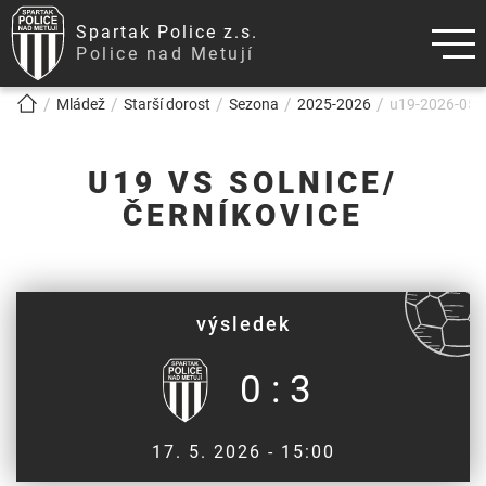
Spartak Police z.s.
Police nad Metují
!!!BREADCRUMB!!!
Mládež
Starší dorost
Sezona
2025-2026
u19-2026-05-1
U19 VS SOLNICE/
ČERNÍKOVICE
výsledek
0 : 3
17. 5. 2026 - 15:00