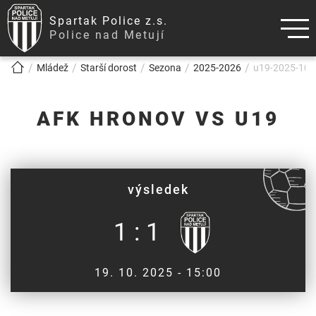
Spartak Police z.s.
Police nad Metují
!!!BREADCRUMB!!!
Mládež
Starší dorost
Sezona
2025-2026
u19-2025-10-
AFK HRONOV VS U19
výsledek
1 : 1
19. 10. 2025 - 15:00