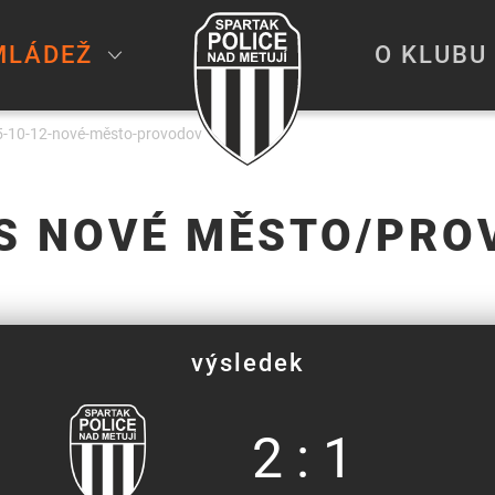
MLÁDEŽ
O KLUBU
-10-12-nové-město-provodov
VS NOVÉ MĚSTO/PRO
výsledek
2 : 1