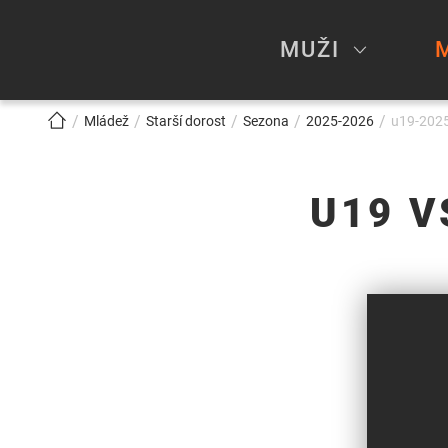
MUŽI
!!!BREADCRUMB!!!
Mládež
Starší dorost
Sezona
2025-2026
u19-2025
U19 