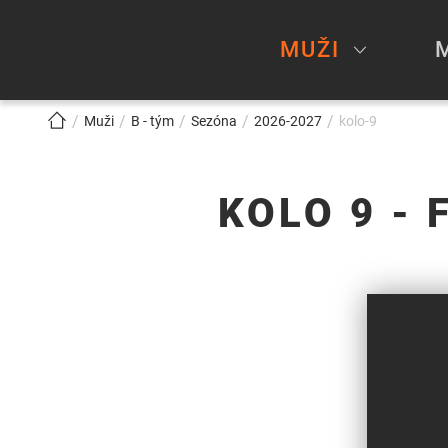
MUŽI
!!!BREADCRUMB!!!
Muži
B - tým
Sezóna
2026-2027
kolo-9
KOLO 9 - 