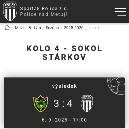
Spartak Police z.s.
Police nad Metují
!!!BREADCRUMB!!!
Muži
B - tým
Sezóna
2025-2026
kolo-4
KOLO 4 - SOKOL
STÁRKOV
výsledek
3 : 4
6. 9. 2025 - 17:00