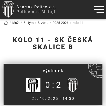
Spartak Police z.s.
Police nad Metují
!!!BREADCRUMB!!!
Muži
B - tým
Sezóna
2025-2026
kolo-11
KOLO 11 - SK ČESKÁ
SKALICE B
výsledek
0 : 2
25. 10. 2025 - 14:30