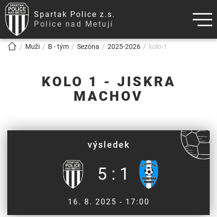
Spartak Police z.s.
Police nad Metují
!!!BREADCRUMB!!!
Muži
B - tým
Sezóna
2025-2026
kolo-1
KOLO 1 - JISKRA
MACHOV
výsledek
5 : 1
16. 8. 2025 - 17:00