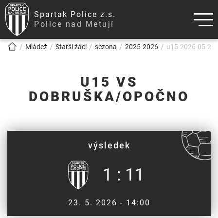
Spartak Police z.s.
Police nad Metují
!!!BREADCRUMB!!!
Mládež
Starší žáci
sezona
2025-2026
u15-2026-05-23
U15 VS
DOBRUŠKA/OPOČNO
výsledek
1 : 11
23. 5. 2026 - 14:00