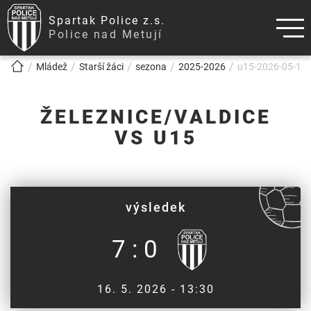
Spartak Police z.s.
Police nad Metují
!!!BREADCRUMB!!!
Mládež
Starší žáci
sezona
2025-2026
u15-2026-05-16-z
ŽELEZNICE/VALDICE
VS U15
výsledek
7 : 0
16. 5. 2026 - 13:30