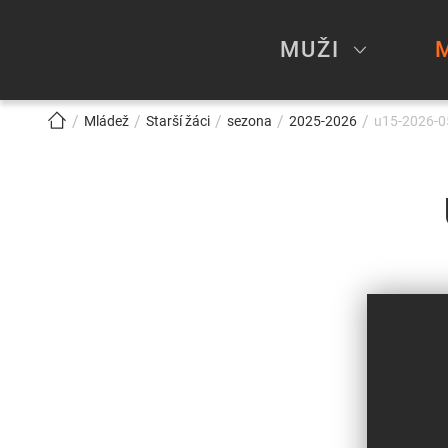
MUŽI
!!!BREADCRUMB!!!
Mládež
Starší žáci
sezona
2025-2026
u15-2026-05