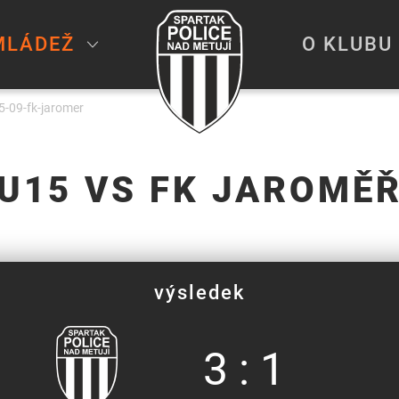
MLÁDEŽ
O KLUBU
-09-fk-jaromer
U15 VS FK JAROMĚ
výsledek
3 : 1