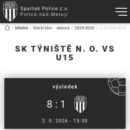
Spartak Police z.s.
Police nad Metují
!!!BREADCRUMB!!!
Mládež
Starší žáci
sezona
2025-2026
u15-2026-05-02-s
SK TÝNIŠTĚ N. O. VS
U15
výsledek
8 : 1
2. 5. 2026 - 13:30