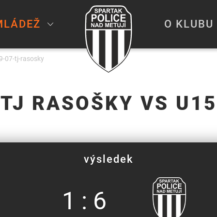
MLÁDEŽ
O KLUBU
-07-tj-rasosky
TJ RASOŠKY VS U15
výsledek
1 : 6