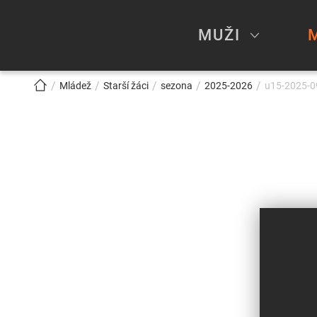
MUŽI
!!!BREADCRUMB!!!
Mládež
Starší žáci
sezona
2025-2026
u15-2025-09