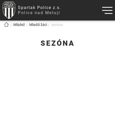
Spartak Police z.s.
Police nad Metují
!!!BREADCRUMB!!!
Mládež
Mladší žáci
sezona
SEZÓNA