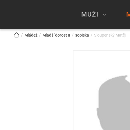
MUŽI
!!!BREADCRUMB!!!
Mládež
Mladší dorost II
sopiska
Sloupenský Matěj