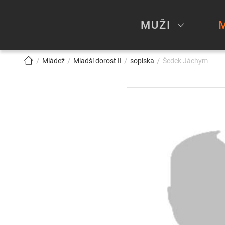
MUŽI
!!!BREADCRUMB!!!
Mládež
Mladší dorost II
sopiska
Šedek Jáchym