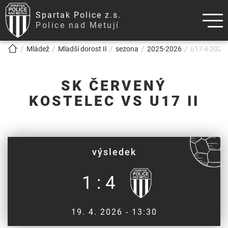
Spartak Police z.s.
Police nad Metují
!!!BREADCRUMB!!!
Mládež
Mladší dorost II
sezona
2025-2026
u17-ii-2026
SK ČERVENÝ
KOSTELEC VS U17 II
výsledek
1 : 4
19. 4. 2026 - 13:30