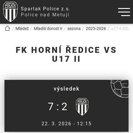
Spartak Police z.s.
Police nad Metují
!!!BREADCRUMB!!!
Mládež
Mladší dorost II
sezona
2025-2026
u17-ii-2026-
FK HORNÍ ŘEDICE VS
U17 II
výsledek
7 : 2
22. 3. 2026 - 12:15