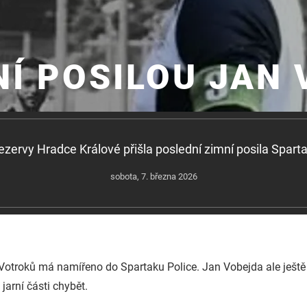
Í POSILOU JAN
ezervy Hradce Králové přišla poslední zimní posila Spart
sobota, 7. března 2026
 Votroků má namířeno do Spartaku Police.
Jan Vobejda ale ještě
jarní části chybět.