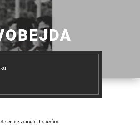
 VOBEJDA
aku.
 doléčuje zranění, trenérům