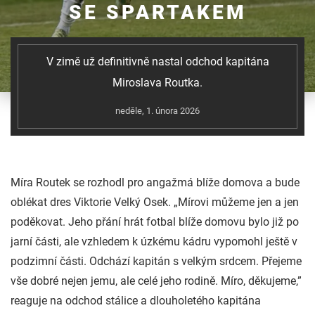
SE SPARTAKEM
V zimě už definitivně nastal odchod kapitána
Miroslava Routka.
neděle, 1. února 2026
Míra Routek se rozhodl pro angažmá blíže domova a bude
oblékat dres Viktorie Velký Osek. „Mírovi můžeme jen a jen
poděkovat. Jeho přání hrát fotbal blíže domovu bylo již po
jarní části, ale vzhledem k úzkému kádru vypomohl ještě v
podzimní části. Odchází kapitán s velkým srdcem. Přejeme
vše dobré nejen jemu, ale celé jeho rodině. Míro, děkujeme,”
reaguje na odchod stálice a dlouholetého kapitána