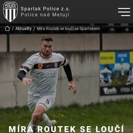
Spartak Police z.s.
Police nad Metují
!!!BREADCRUMB!!!
Aktuality
Míra Routek se loučí se Spartakem
MÍRA ROUTEK SE LOUČÍ