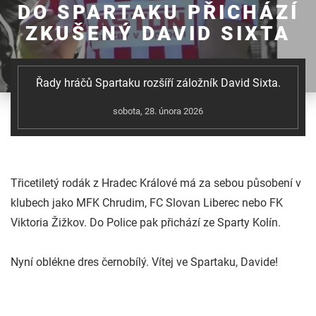
DO SPARTAKU PŘICHÁZÍ
ZKUŠENÝ DAVID SIXTA
Řady hráčů Spartaku rozšíří záložník David Sixta.
sobota, 28. února 2026
Třicetiletý rodák z Hradec Králové má za sebou působení v
klubech jako MFK Chrudim, FC Slovan Liberec nebo FK
Viktoria Žižkov. Do Police pak přichází ze Sparty Kolín.
Nyní oblékne dres černobílý. Vítej ve Spartaku, Davide!