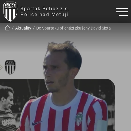
Spartak Police z.s.
Police nad Metují
!!!BREADCRUMB!!!
Aktuality
Do Spartaku přichází zkušený David Sixta